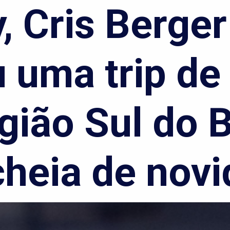
, Cris Berger 
, Cris Berger 
u uma trip de
u uma trip de
gião Sul do B
gião Sul do B
cheia de nov
cheia de nov