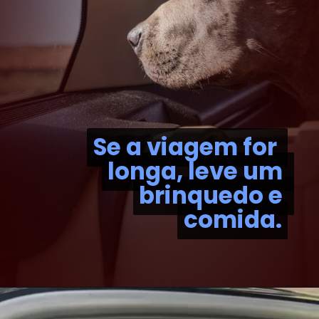
Se a viagem for 
Se a viagem for 
longa, leve um 
longa, leve um 
brinquedo e 
brinquedo e 
comida.
comida.