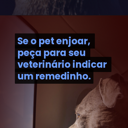
Se o pet enjoar, 
Se o pet enjoar, 
peça para seu 
peça para seu 
veterinário indicar 
veterinário indicar 
um remedinho.
um remedinho.