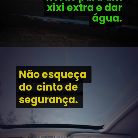
xixi extra e dar 
xixi extra e dar 
água.
água.
Não esqueça 
Não esqueça 
do  cinto de 
do  cinto de 
segurança. 
segurança. 