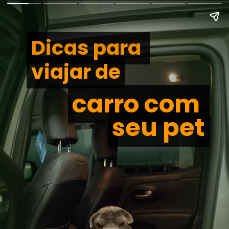
Dicas para 
Dicas para 
viajar de
viajar de
carro com 
carro com 
seu pet
seu pet