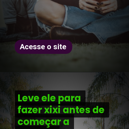
Acesse o site
Leve ele para 
Leve ele para 
fazer xixi antes de 
fazer xixi antes de 
começar a 
começar a 