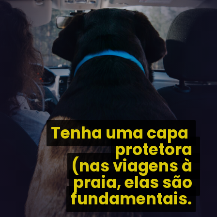
Tenha uma capa 
Tenha uma capa 
protetora 
protetora 
(nas viagens à 
(nas viagens à 
praia, elas são 
praia, elas são 
fundamentais.
fundamentais.