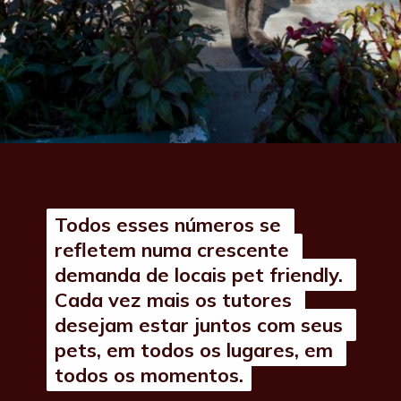
Todos esses números se 
Todos esses números se 
refletem numa crescente 
refletem numa crescente 
demanda de locais pet friendly. 
demanda de locais pet friendly. 
Cada vez mais os tutores 
Cada vez mais os tutores 
desejam estar juntos com seus 
desejam estar juntos com seus 
pets, em todos os lugares, em 
pets, em todos os lugares, em 
todos os momentos.
todos os momentos.