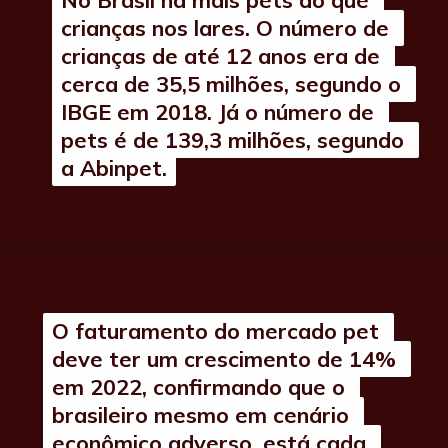
crianças nos lares. O número de 
crianças nos lares. O número de 
crianças de até 12 anos era de 
crianças de até 12 anos era de 
cerca de 35,5 milhões, segundo o 
cerca de 35,5 milhões, segundo o 
IBGE em 2018. Já o número de 
IBGE em 2018. Já o número de 
pets é de 139,3 milhões, segundo 
pets é de 139,3 milhões, segundo 
a Abinpet.
a Abinpet.
O faturamento do mercado pet 
O faturamento do mercado pet 
deve ter um crescimento de 14% 
deve ter um crescimento de 14% 
em 2022, confirmando que o 
em 2022, confirmando que o 
brasileiro mesmo em cenário 
brasileiro mesmo em cenário 
econômico adverso, está cada 
econômico adverso, está cada 