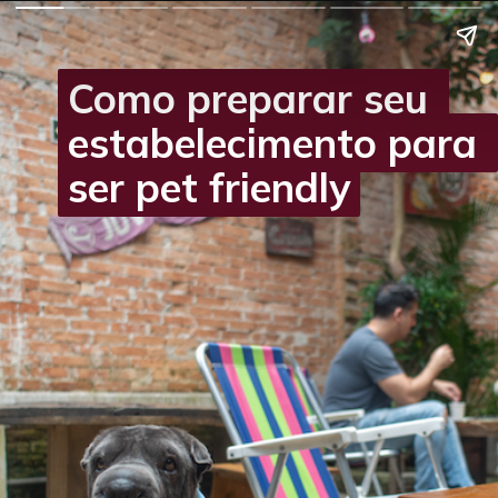
Como preparar seu 
Como preparar seu 
estabelecimento para 
estabelecimento para 
ser pet friendly
ser pet friendly