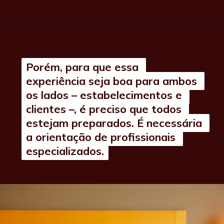
Porém, para que essa 
Porém, para que essa 
experiência seja boa para ambos 
experiência seja boa para ambos 
os lados – estabelecimentos e 
os lados – estabelecimentos e 
clientes –, é preciso que todos 
clientes –, é preciso que todos 
estejam preparados. É necessária 
estejam preparados. É necessária 
a orientação de profissionais 
a orientação de profissionais 
especializados.
especializados.