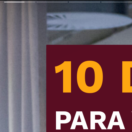
10 
10 
PARA
PARA