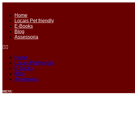
Ir
para
Home
o
Locais Pet friendly
conteúdo
E-Books
Blog
Assessoria
Home
Locais Pet friendly
E-Books
Blog
Assessoria
MENU