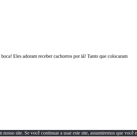
 boca! Eles adoram receber cachorros por lá! Tanto que colocaram
osso site. Se você continuar a usar este site, assumiremos que você est