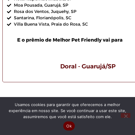
Moa Pousada, Guarujá, SP
Rosa dos Ventos, Juquehy, SP
Santarina, Florianópolis, SC
Villa Buena Vista, Praia do Rosa, SC
E o prêmio de Melhor Pet Friendly vai para
Doral - Guarujá/SP
Usamos cookies para garantir que oferecemos a melhor
experiência em nosso site. Se você continuar a usar este site,
1ª edição do prêmio Melhor
assumiremos que você está satisfeito com ele.
Pet Friendly Fortaleza (2023)
Ok