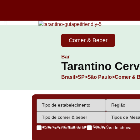
Comer & Beber
Bar
Tarantino Cerv
Brasil>
SP>
São Paulo>
Comer & B
(use para a categoria comer&beber)
Com ar condicionado
Para dias de chuva