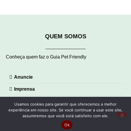
QUEM SOMOS
Conheça quem faz o Guia Pet Friendly
Anuncie
Imprensa
Contato
Usamos cookies para garantir que oferecemos a melhor
experiência em nosso site. Se você continuar a usar este site,
© Guia Pet Friendly 2023 – Todos os direitos reservados |
assumiremos que você está satisfeito com ele.
Desenvolvido por VolpeDesigner
Ok