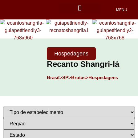
MENU
Locais Pet friendly
Hospedagens
Recanto Shangri-lá
Brasil>
SP>
Brotas>
Hospedagens