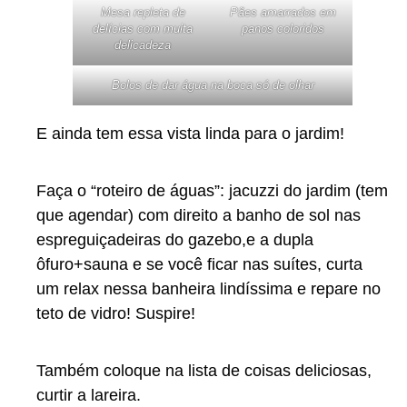
Mesa repleta de
Pães amarrados em
delícias com muita
panos coloridos
delicadeza
Bolos de dar água na boca só de olhar
E ainda tem essa vista linda para o jardim!
Faça o “roteiro de águas”: jacuzzi do jardim (tem
que agendar) com direito a banho de sol nas
espreguiçadeiras do gazebo,e a dupla
ôfuro+sauna e se você ficar nas suítes, curta
um relax nessa banheira lindíssima e repare no
teto de vidro! Suspire!
Também coloque na lista de coisas deliciosas,
curtir a lareira.