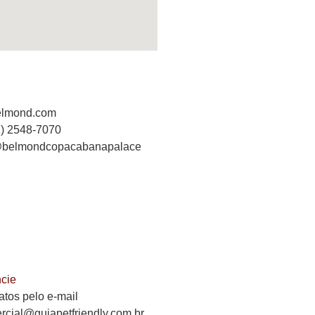
elmond.com
1) 2548-7070
 @belmondcopacabanapalace
cie
atos pelo e-mail
rcial@guiapetfriendly.com.br