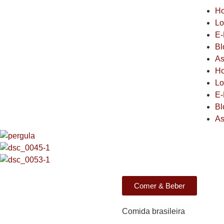
H
Lo
E-
Bl
As
H
Lo
E-
Bl
As
Comer & Beber
Comida brasileira