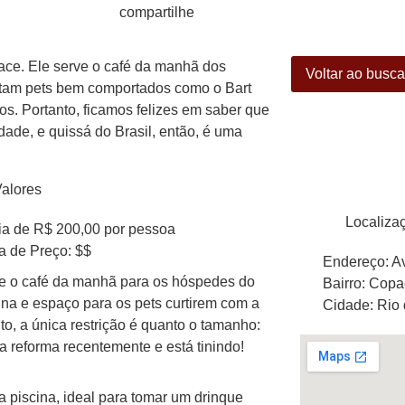
compartilhe
ace. Ele serve o café da manhã dos
Voltar ao busc
itam pets bem comportados como o Bart
s. Portanto, ficamos felizes em saber que
cidade, e quissá do Brasil, então, é uma
alores
Localiza
a de R$ 200,00 por pessoa
a de Preço: $$
Endereço: Av
ve o café da manhã para os hóspedes do
Bairro: Cop
ina e espaço para os pets curtirem com a
Cidade: Rio 
to, a única restrição é quanto o tamanho:
a reforma recentemente e está tinindo!
a piscina, ideal para tomar um drinque