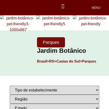
MENU
Locais Pet friendly
Parques
Jardim Botânico
Brasil>
RS>
Caxias do Sul>
Parques