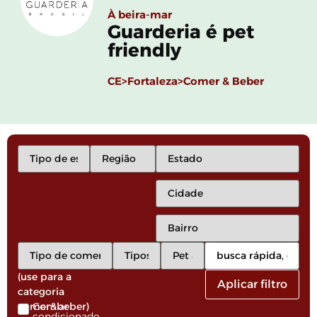
À beira-mar
Guarderia é pet
friendly
CE>
Fortaleza>
Comer & Beber
(use para a
Aplicar filtro
categoria
comer&beber)
Com ar
condicionado