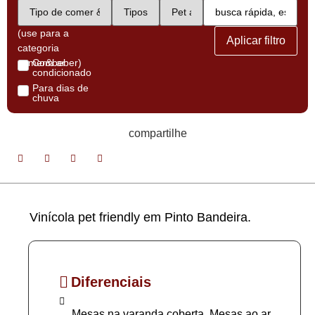
(use para a
Aplicar filtro
categoria
comer&beber)
Com ar
condicionado
Para dias de
chuva
compartilhe
Vinícola pet friendly em Pinto Bandeira.
Diferenciais
Mesas na varanda coberta, Mesas ao ar