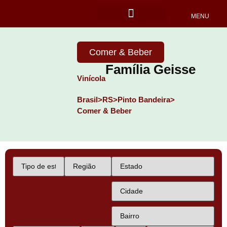
MENU
Locais Pet friendly
Comer & Beber
Família Geisse
Vinícola
Brasil>
RS>
Pinto Bandeira>
Comer & Beber