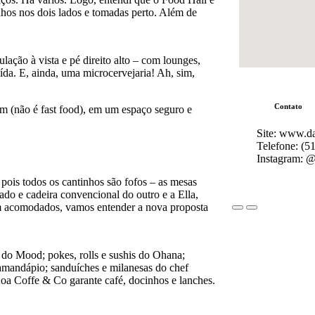
nhos nos dois lados e tomadas perto. Além de
ação à vista e pé direito alto – com lounges,
ída. E, ainda, uma microcervejaria! Ah, sim,
Contato
m (não é fast food), em um espaço seguro e
Site: www.d
Telefone: (5
Instagram: 
 pois todos os cantinhos são fofos – as mesas
do e cadeira convencional do outro e a Ella,
m acomodados, vamos entender a nova proposta
 do Mood; pokes, rolls e sushis do Ohana;
mandápio; sanduíches e milanesas do chef
a Coffe & Co garante café, docinhos e lanches.