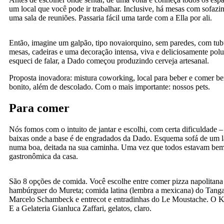
um local que você pode ir trabalhar. Inclusive, há mesas com sofazi
uma sala de reuniões. Passaria fácil uma tarde com a Ella por ali.
Então, imagine um galpão, tipo novaiorquino, sem paredes, com tubul
mesas, cadeiras e uma decoração intensa, viva e deliciosamente polu
esqueci de falar, a Dado começou produzindo cerveja artesanal.
Proposta inovadora: mistura coworking, local para beber e comer be
bonito, além de descolado. Com o mais importante: nossos pets.
Para comer
Nós fomos com o intuito de jantar e escolhi, com certa dificuldade –
baixas onde a base é de engradados da Dado. Esquema sofá de um la
numa boa, deitada na sua caminha. Uma vez que todos estavam be
gastronômica da casa.
São 8 opções de comida. Você escolhe entre comer pizza napolitana
hambúrguer do Mureta; comida latina (lembra a mexicana) do Tanga
Marcelo Schambeck e entrecot e entradinhas do Le Moustache. O Ko
E a Gelateria Gianluca Zaffari, gelatos, claro.