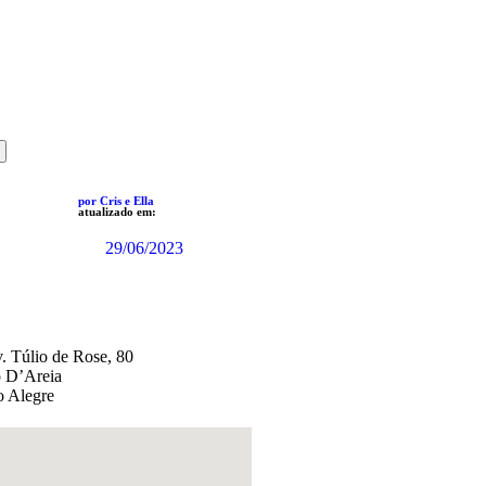
por Cris e Ella
atualizado em:
29/06/2023
. Túlio de Rose, 80
o D’Areia
o Alegre