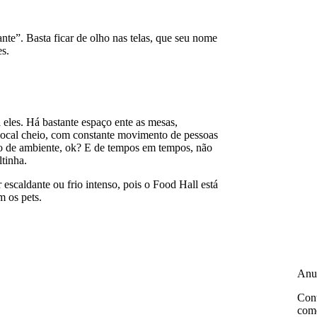
ante”. Basta ficar de olho nas telas, que seu nome
s.
 eles. Há bastante espaço ente as mesas,
local cheio, com constante movimento de pessoas
ipo de ambiente, ok? E de tempos em tempos, não
ltinha.
escaldante ou frio intenso, pois o Food Hall está
m os pets.
Anu
Cont
come