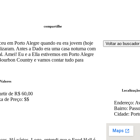
compartilhe
eu em Porto Alegre quando eu era jovem (hoje
Voltar ao buscador
alizaram. Antes a Dado era uma casa noturna com
al. Amei! Eu e a Ella estivemos em Porto Alegre
Bourbon Country e vamos contar tudo para
Valores
Localização
artir de R$ 60,00
xa de Preço: $$
Endereço: Av
Bairro: Pass
Cidade: Port
aços. Há vários. Logo, entendi que o Food Hall é