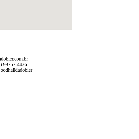
adobier.com.br
1) 99757-4436
@oodhalldadobier