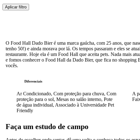
Aplicar filtro
O Food Hall Dado Bier é uma marca gaúcha, com 25 anos, que nasc
tenho 50!) e ainda morava por lá. Os tempos passaram e eles se atu
restaurante. Hoje ela é um Food Hall que aceita pets. Nada mais atu
e fomos conhecer o Food Hall da Dado Bier, que fica no shopping 
vocês.
Diferenciais
Ar Condicionado, Com proteção para chuva, Com
A p
proteção para o sol, Mesas no salão interno, Pote
Fai
de água individual, Associado à Universidade Pet
Friendly
Faça um estudo de campo
Antes de escolher onde sentar, dê uma volta e conheça todos os esp