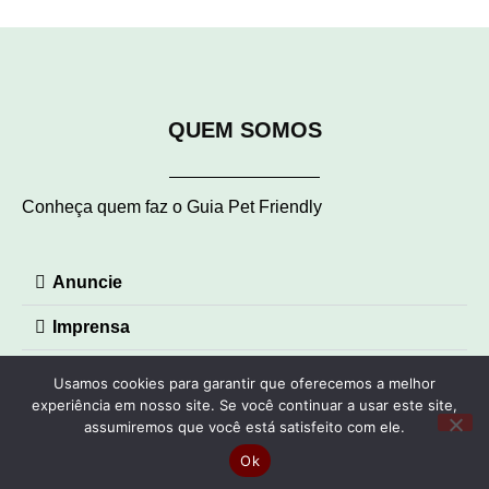
QUEM SOMOS
Conheça quem faz o Guia Pet Friendly
Anuncie
Imprensa
Contato
Usamos cookies para garantir que oferecemos a melhor
experiência em nosso site. Se você continuar a usar este site,
© Guia Pet Friendly 2023 – Todos os direitos reservados |
assumiremos que você está satisfeito com ele.
Desenvolvido por VolpeDesigner
Ok