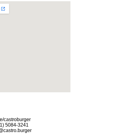
.ee/castroburger
11) 5084-3241
@castro.burger