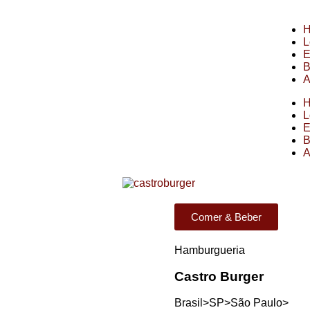
L
E
B
A
L
E
B
A
Comer & Beber
Hamburgueria
Castro Burger
Brasil>
SP>
São Paulo>