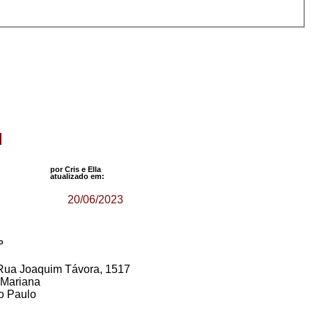
por Cris e Ella
atualizado em:
20/06/2023
o
Rua Joaquim Távora, 1517
a Mariana
o Paulo