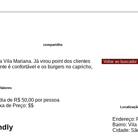
compartilhe
 Vila Mariana. Já virou point dos clientes
Voltar ao buscador
te é confortável e os burgers no capricho,
Valores
ia de R$ 50,00 por pessoa
xa de Preço: $$
Localizaçã
Endereço: 
Bairro: Vil
ndly
Cidade: Sã