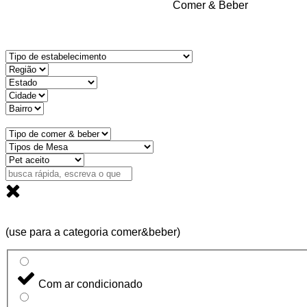
Comer & Beber
(use para a categoria comer&beber)
Com ar condicionado