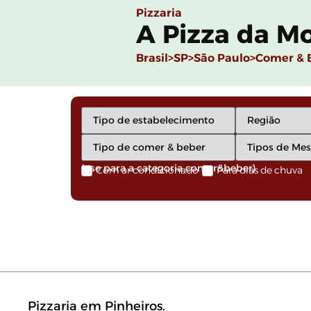
Pizzaria
A Pizza da M
Brasil>
SP>
São Paulo>
Comer & 
(use para a categoria comer&beber)
Com ar condicionado
Para dias de chuva
Pizzaria em Pinheiros.