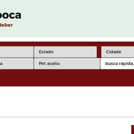
ooca
Beber