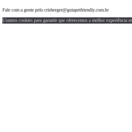
Fale com a gente pelo crisberger@guiapetfriendly.com.br
Usamos cookies para garantir que oferecemos a melhor experiência em n