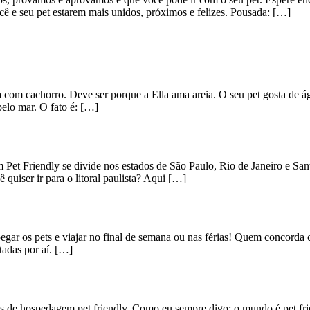
ê e seu pet estarem mais unidos, próximos e felizes. Pousada: […]
na com cachorro. Deve ser porque a Ella ama areia. O seu pet gosta de
elo mar. O fato é: […]
Pet Friendly se divide nos estados de São Paulo, Rio de Janeiro e San
quiser ir para o litoral paulista? Aqui […]
egar os pets e viajar no final de semana ou nas férias! Quem concord
adas por aí. […]
es de hospedagem pet friendly. Como eu sempre digo: o mundo é pet frie