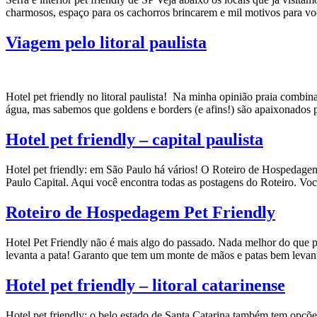
charmosos, espaço para os cachorros brincarem e mil motivos para voc
Viagem pelo litoral paulista
Hotel pet friendly no litoral paulista! Na minha opinião praia combi
água, mas sabemos que goldens e borders (e afins!) são apaixonados p
Hotel pet friendly – capital paulista
Hotel pet friendly: em São Paulo há vários! O Roteiro de Hospedagem 
Paulo Capital. Aqui você encontra todas as postagens do Roteiro. Você 
Roteiro de Hospedagem Pet Friendly
Hotel Pet Friendly não é mais algo do passado. Nada melhor do que p
levanta a pata! Garanto que tem um monte de mãos e patas bem levant
Hotel pet friendly – litoral catarinense
Hotel pet friendly: o belo estado de Santa Catarina também tem opçõ