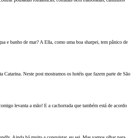
 água e banho de mar? A Ella, como uma boa sharpei, tem pânico de
ta Catarina. Neste post mostramos os hotéis que fazem parte de São
a comigo levanta a mão! E a cachorrada que também está de acordo
ndly. Ainda há muito a conquistar, eu sei. Mas vamos olhar para