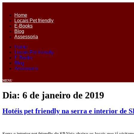
Ir
para
Home
o
Locais Pet friendly
conteúdo
E-Books
Blog
Assessoria
Home
Locais Pet friendly
E-Books
Blog
Assessoria
MENU
Dia:
6 de janeiro de 2019
Hotéis pet friendly na serra e interior de S
Serra e interior pet friendly de SP Veja abaixo os locais que já vis